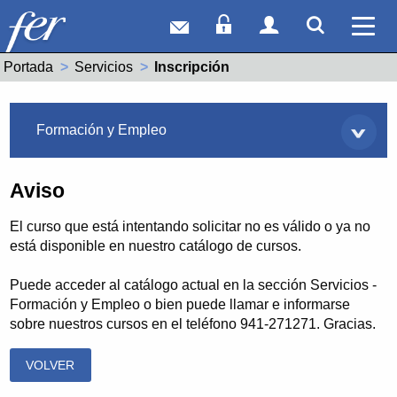
Correo web
Acceso Socios
Acceso Usuar
Mostrar
Ver 
Portada
Servicios
Actual:
Inscripción
Servicios
Formación y Empleo
Aviso
El curso que está intentando solicitar no es válido o ya no
está disponible en nuestro catálogo de cursos.
Puede acceder al catálogo actual en la sección Servicios -
Formación y Empleo o bien puede llamar e informarse
sobre nuestros cursos en el teléfono 941-271271. Gracias.
VOLVER