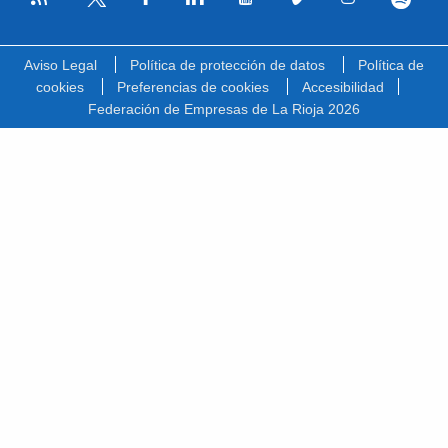
Facebook
Linkedin
Youtube
Vimeo
Instagram
Spotify
Twitter
Aviso Legal
Política de protección de datos
Política de
cookies
Preferencias de cookies
Accesibilidad
Federación de Empresas de La Rioja 2026