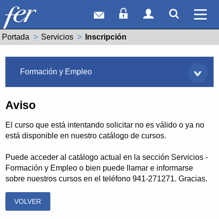
Correo web
Acceso Socios
Acceso Usuar
Mostrar
Ver 
Portada
Servicios
Actual:
Inscripción
Servicios
Formación y Empleo
Aviso
El curso que está intentando solicitar no es válido o ya no
está disponible en nuestro catálogo de cursos.
Puede acceder al catálogo actual en la sección Servicios -
Formación y Empleo o bien puede llamar e informarse
sobre nuestros cursos en el teléfono 941-271271. Gracias.
VOLVER