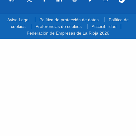
Facebook
Linkedin
Youtube
Vimeo
Instagram
Spotify
Twitter
Aviso Legal
Política de protección de datos
Política de
cookies
Preferencias de cookies
Accesibilidad
Federación de Empresas de La Rioja 2026