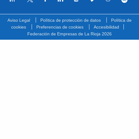
Facebook
Linkedin
Youtube
Vimeo
Instagram
Spotify
Twitter
Aviso Legal
Política de protección de datos
Política de
cookies
Preferencias de cookies
Accesibilidad
Federación de Empresas de La Rioja 2026