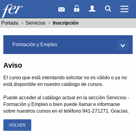
Correo web
Acceso Socios
Acceso Usuar
Mostrar
Ver 
Portada
Servicios
Actual:
Inscripción
Servicios
Formación y Empleo
Aviso
El curso que está intentando solicitar no es válido o ya no
está disponible en nuestro catálogo de cursos.
Puede acceder al catálogo actual en la sección Servicios -
Formación y Empleo o bien puede llamar e informarse
sobre nuestros cursos en el teléfono 941-271271. Gracias.
VOLVER