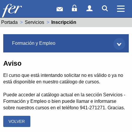
Correo web
Acceso Socios
Acceso Usuar
Mostrar
Ver 
Portada
Servicios
Actual:
Inscripción
Servicios
Formación y Empleo
Aviso
El curso que está intentando solicitar no es válido o ya no
está disponible en nuestro catálogo de cursos.
Puede acceder al catálogo actual en la sección Servicios -
Formación y Empleo o bien puede llamar e informarse
sobre nuestros cursos en el teléfono 941-271271. Gracias.
VOLVER