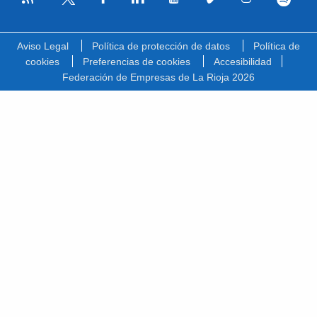
Facebook
Linkedin
Youtube
Vimeo
Instagram
Spotify
Twitter
Aviso Legal
Política de protección de datos
Política de
cookies
Preferencias de cookies
Accesibilidad
Federación de Empresas de La Rioja 2026