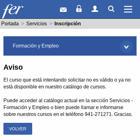
Correo web
Acceso Socios
Acceso Usuar
Mostrar
Ver 
Portada
Servicios
Actual:
Inscripción
Servicios
Formación y Empleo
Aviso
El curso que está intentando solicitar no es válido o ya no
está disponible en nuestro catálogo de cursos.
Puede acceder al catálogo actual en la sección Servicios -
Formación y Empleo o bien puede llamar e informarse
sobre nuestros cursos en el teléfono 941-271271. Gracias.
VOLVER