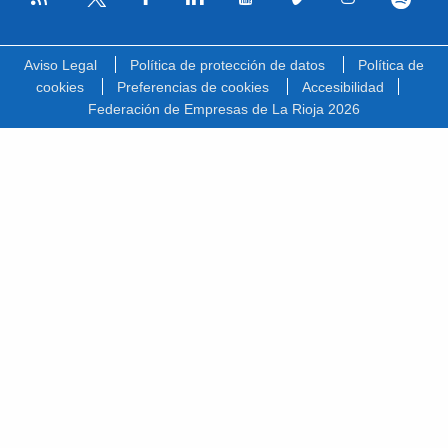
Facebook
Linkedin
Youtube
Vimeo
Instagram
Spotify
Twitter
Aviso Legal
Política de protección de datos
Política de
cookies
Preferencias de cookies
Accesibilidad
Federación de Empresas de La Rioja 2026