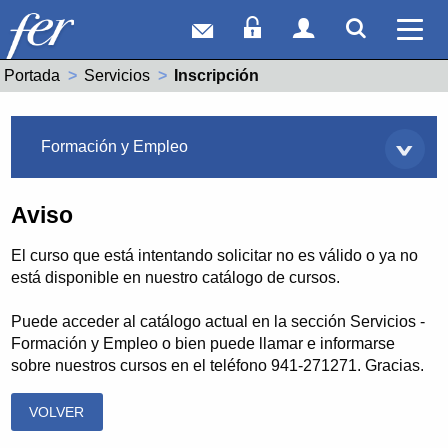
Correo web
Acceso Socios
Acceso Usuar
Mostrar
Ver 
Portada
Servicios
Actual:
Inscripción
Servicios
Formación y Empleo
Aviso
El curso que está intentando solicitar no es válido o ya no
está disponible en nuestro catálogo de cursos.
Puede acceder al catálogo actual en la sección Servicios -
Formación y Empleo o bien puede llamar e informarse
sobre nuestros cursos en el teléfono 941-271271. Gracias.
VOLVER