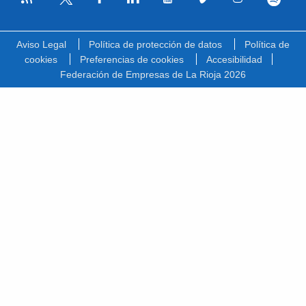
Facebook
Linkedin
Youtube
Vimeo
Instagram
Spotify
Twitter
Aviso Legal
Política de protección de datos
Política de
cookies
Preferencias de cookies
Accesibilidad
Federación de Empresas de La Rioja 2026