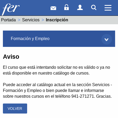
Correo web
Acceso Socios
Acceso Usuar
Mostrar
Ver 
Portada
Servicios
Actual:
Inscripción
Servicios
Formación y Empleo
Aviso
El curso que está intentando solicitar no es válido o ya no
está disponible en nuestro catálogo de cursos.
Puede acceder al catálogo actual en la sección Servicios -
Formación y Empleo o bien puede llamar e informarse
sobre nuestros cursos en el teléfono 941-271271. Gracias.
VOLVER