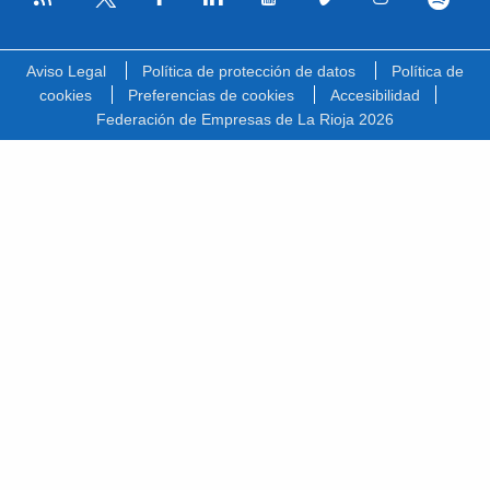
Facebook
Linkedin
Youtube
Vimeo
Instagram
Spotify
Twitter
Aviso Legal
Política de protección de datos
Política de
cookies
Preferencias de cookies
Accesibilidad
Federación de Empresas de La Rioja 2026