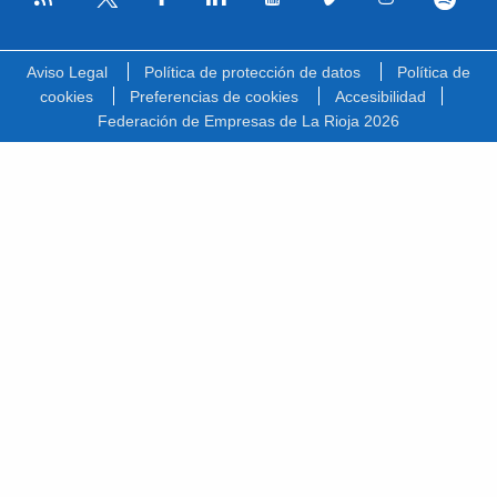
Facebook
Linkedin
Youtube
Vimeo
Instagram
Spotify
Twitter
Aviso Legal
Política de protección de datos
Política de
cookies
Preferencias de cookies
Accesibilidad
Federación de Empresas de La Rioja 2026