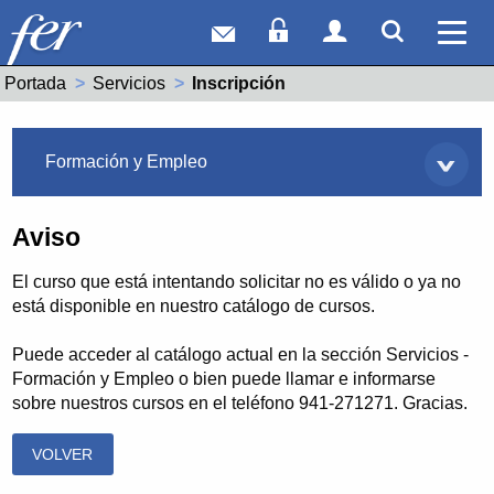
Correo web
Acceso Socios
Acceso Usuar
Mostrar
Ver 
Portada
Servicios
Actual:
Inscripción
Servicios
Formación y Empleo
Aviso
El curso que está intentando solicitar no es válido o ya no
está disponible en nuestro catálogo de cursos.
Puede acceder al catálogo actual en la sección Servicios -
Formación y Empleo o bien puede llamar e informarse
sobre nuestros cursos en el teléfono 941-271271. Gracias.
VOLVER