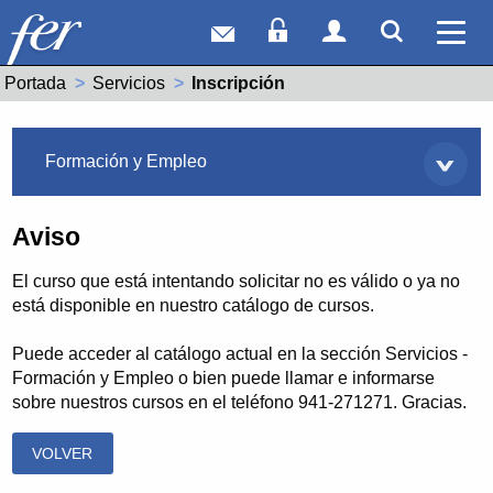
Correo web
Acceso Socios
Acceso Usuar
Mostrar
Ver 
Portada
Servicios
Actual:
Inscripción
Servicios
Formación y Empleo
Aviso
El curso que está intentando solicitar no es válido o ya no
está disponible en nuestro catálogo de cursos.
Puede acceder al catálogo actual en la sección Servicios -
Formación y Empleo o bien puede llamar e informarse
sobre nuestros cursos en el teléfono 941-271271. Gracias.
VOLVER