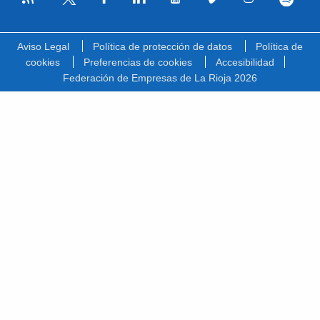
Facebook
Linkedin
Youtube
Vimeo
Instagram
Spotify
Twitter
Aviso Legal
Política de protección de datos
Política de
cookies
Preferencias de cookies
Accesibilidad
Federación de Empresas de La Rioja 2026