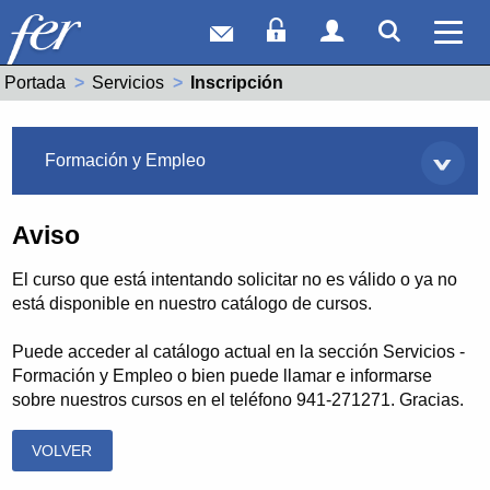
Correo web
Acceso Socios
Acceso Usuar
Mostrar
Ver 
Portada
Servicios
Actual:
Inscripción
Servicios
Formación y Empleo
Aviso
El curso que está intentando solicitar no es válido o ya no
está disponible en nuestro catálogo de cursos.
Puede acceder al catálogo actual en la sección Servicios -
Formación y Empleo o bien puede llamar e informarse
sobre nuestros cursos en el teléfono 941-271271. Gracias.
VOLVER