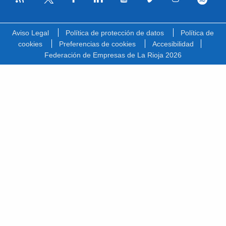
Facebook
Linkedin
Youtube
Vimeo
Instagram
Spotify
Twitter
Aviso Legal
Política de protección de datos
Política de
cookies
Preferencias de cookies
Accesibilidad
Federación de Empresas de La Rioja 2026