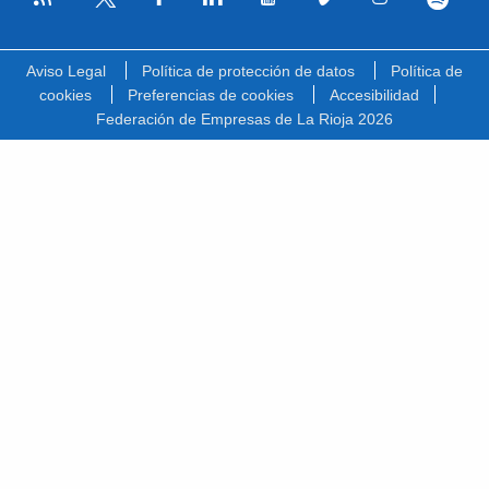
Facebook
Linkedin
Youtube
Vimeo
Instagram
Spotify
Twitter
Aviso Legal
Política de protección de datos
Política de
cookies
Preferencias de cookies
Accesibilidad
Federación de Empresas de La Rioja 2026