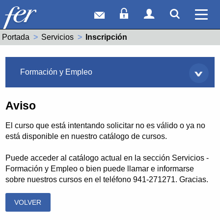
Correo web
Acceso Socios
Acceso Usuar
Mostrar
Ver 
Portada
Servicios
Actual:
Inscripción
Servicios
Formación y Empleo
Aviso
El curso que está intentando solicitar no es válido o ya no
está disponible en nuestro catálogo de cursos.
Puede acceder al catálogo actual en la sección Servicios -
Formación y Empleo o bien puede llamar e informarse
sobre nuestros cursos en el teléfono 941-271271. Gracias.
VOLVER