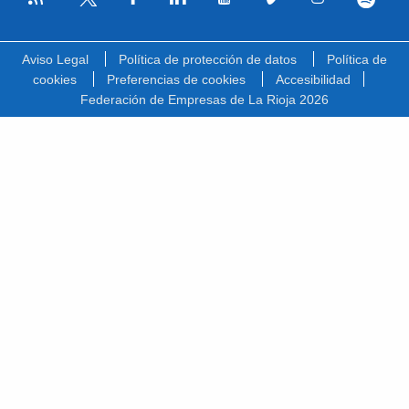
Facebook
Linkedin
Youtube
Vimeo
Instagram
Spotify
Twitter
Aviso Legal
Política de protección de datos
Política de
cookies
Preferencias de cookies
Accesibilidad
Federación de Empresas de La Rioja 2026