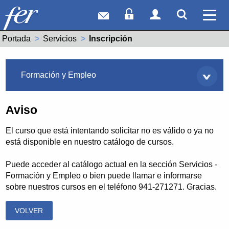
Correo web
Acceso Socios
Acceso Usuar
Mostrar
Ver 
Portada
Servicios
Actual:
Inscripción
Servicios
Formación y Empleo
Aviso
El curso que está intentando solicitar no es válido o ya no
está disponible en nuestro catálogo de cursos.
Puede acceder al catálogo actual en la sección Servicios -
Formación y Empleo o bien puede llamar e informarse
sobre nuestros cursos en el teléfono 941-271271. Gracias.
VOLVER