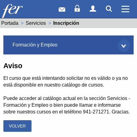
Correo web
Acceso Socios
Acceso Usuar
Mostrar
Ver 
Portada
Servicios
Actual:
Inscripción
Servicios
Formación y Empleo
Aviso
El curso que está intentando solicitar no es válido o ya no
está disponible en nuestro catálogo de cursos.
Puede acceder al catálogo actual en la sección Servicios -
Formación y Empleo o bien puede llamar e informarse
sobre nuestros cursos en el teléfono 941-271271. Gracias.
VOLVER