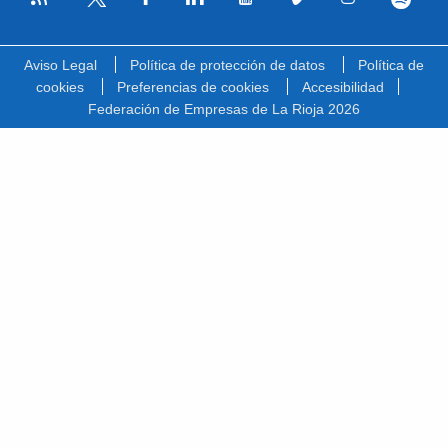
Facebook
Linkedin
Youtube
Vimeo
Instagram
Spotify
Twitter
Aviso Legal
Política de protección de datos
Política de
cookies
Preferencias de cookies
Accesibilidad
Federación de Empresas de La Rioja 2026