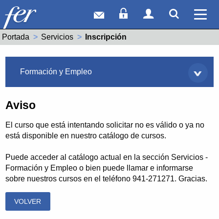
Correo web
Acceso Socios
Acceso Usuar
Mostrar
Ver 
Portada
Servicios
Actual:
Inscripción
Servicios
Formación y Empleo
Aviso
El curso que está intentando solicitar no es válido o ya no
está disponible en nuestro catálogo de cursos.
Puede acceder al catálogo actual en la sección Servicios -
Formación y Empleo o bien puede llamar e informarse
sobre nuestros cursos en el teléfono 941-271271. Gracias.
VOLVER