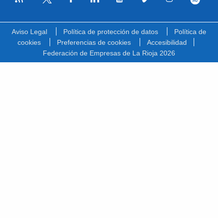
Facebook
Linkedin
Youtube
Vimeo
Instagram
Spotify
Twitter
Aviso Legal
Política de protección de datos
Política de
cookies
Preferencias de cookies
Accesibilidad
Federación de Empresas de La Rioja 2026