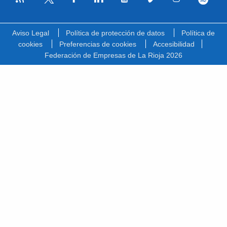
Facebook
Linkedin
Youtube
Vimeo
Instagram
Spotify
Twitter
Aviso Legal
Política de protección de datos
Política de
cookies
Preferencias de cookies
Accesibilidad
Federación de Empresas de La Rioja 2026