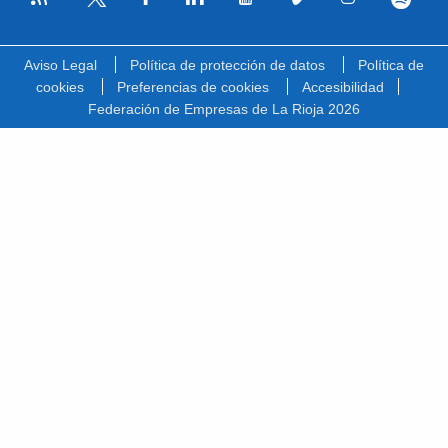
Facebook
Linkedin
Youtube
Vimeo
Instagram
Spotify
Twitter
Aviso Legal
Política de protección de datos
Política de
cookies
Preferencias de cookies
Accesibilidad
Federación de Empresas de La Rioja 2026