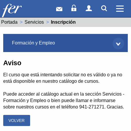
Correo web
Acceso Socios
Acceso Usuar
Mostrar
Ver 
Portada
Servicios
Actual:
Inscripción
Servicios
Formación y Empleo
Aviso
El curso que está intentando solicitar no es válido o ya no
está disponible en nuestro catálogo de cursos.
Puede acceder al catálogo actual en la sección Servicios -
Formación y Empleo o bien puede llamar e informarse
sobre nuestros cursos en el teléfono 941-271271. Gracias.
VOLVER