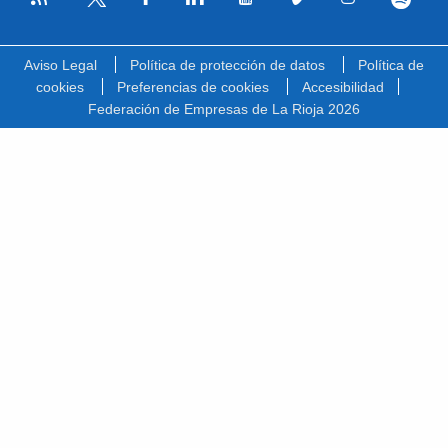
Facebook
Linkedin
Youtube
Vimeo
Instagram
Spotify
Twitter
Aviso Legal
Política de protección de datos
Política de
cookies
Preferencias de cookies
Accesibilidad
Federación de Empresas de La Rioja 2026