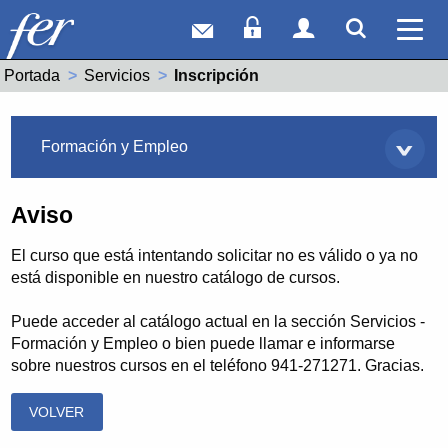
Correo web
Acceso Socios
Acceso Usuar
Mostrar
Ver 
Portada
Servicios
Actual:
Inscripción
Servicios
Formación y Empleo
Aviso
El curso que está intentando solicitar no es válido o ya no
está disponible en nuestro catálogo de cursos.
Puede acceder al catálogo actual en la sección Servicios -
Formación y Empleo o bien puede llamar e informarse
sobre nuestros cursos en el teléfono 941-271271. Gracias.
VOLVER