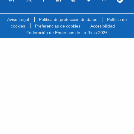
Facebook
Linkedin
Youtube
Vimeo
Instagram
Spotify
Twitter
Aviso Legal
Política de protección de datos
Política de
cookies
Preferencias de cookies
Accesibilidad
Federación de Empresas de La Rioja 2026