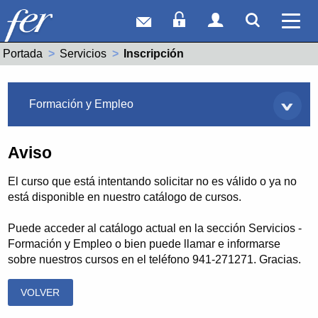
Correo web
Acceso Socios
Acceso Usuar
Mostrar
Ver 
Portada
Servicios
Actual:
Inscripción
Servicios
Formación y Empleo
Aviso
El curso que está intentando solicitar no es válido o ya no
está disponible en nuestro catálogo de cursos.
Puede acceder al catálogo actual en la sección Servicios -
Formación y Empleo o bien puede llamar e informarse
sobre nuestros cursos en el teléfono 941-271271. Gracias.
VOLVER