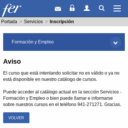
Correo web
Acceso Socios
Acceso Usuar
Mostrar
Ver 
Portada
Servicios
Actual:
Inscripción
Servicios
Formación y Empleo
Aviso
El curso que está intentando solicitar no es válido o ya no
está disponible en nuestro catálogo de cursos.
Puede acceder al catálogo actual en la sección Servicios -
Formación y Empleo o bien puede llamar e informarse
sobre nuestros cursos en el teléfono 941-271271. Gracias.
VOLVER