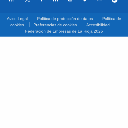
Facebook
Linkedin
Youtube
Vimeo
Instagram
Spotify
Twitter
Aviso Legal
Política de protección de datos
Política de
cookies
Preferencias de cookies
Accesibilidad
Federación de Empresas de La Rioja 2026