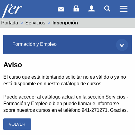
Correo web
Acceso Socios
Acceso Usuar
Mostrar
Ver 
Portada
Servicios
Actual:
Inscripción
Servicios
Formación y Empleo
Aviso
El curso que está intentando solicitar no es válido o ya no
está disponible en nuestro catálogo de cursos.
Puede acceder al catálogo actual en la sección Servicios -
Formación y Empleo o bien puede llamar e informarse
sobre nuestros cursos en el teléfono 941-271271. Gracias.
VOLVER