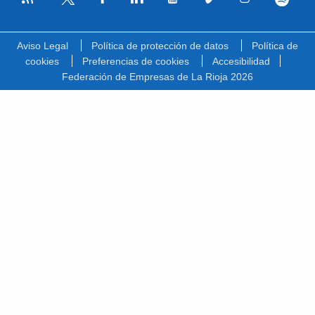
Facebook
Linkedin
Youtube
Vimeo
Instagram
Spotify
Twitter
Aviso Legal
Política de protección de datos
Política de
cookies
Preferencias de cookies
Accesibilidad
Federación de Empresas de La Rioja 2026