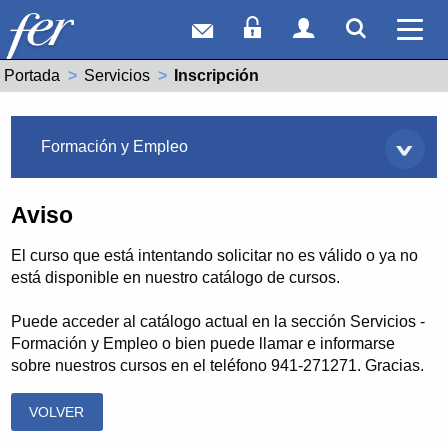
Correo web
Acceso Socios
Acceso Usuar
Mostrar
Ver 
Portada
Servicios
Actual:
Inscripción
Servicios
Formación y Empleo
Aviso
El curso que está intentando solicitar no es válido o ya no
está disponible en nuestro catálogo de cursos.
Puede acceder al catálogo actual en la sección Servicios -
Formación y Empleo o bien puede llamar e informarse
sobre nuestros cursos en el teléfono 941-271271. Gracias.
VOLVER