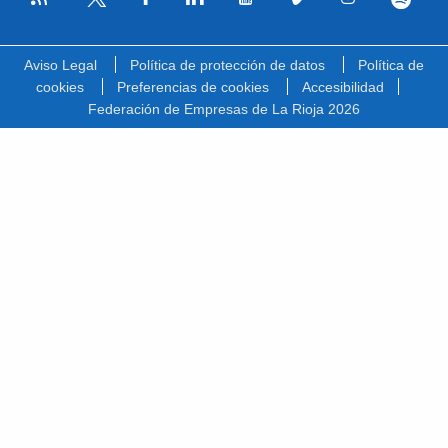
Facebook
Linkedin
Youtube
Vimeo
Instagram
Spotify
Twitter
Aviso Legal
Política de protección de datos
Política de
cookies
Preferencias de cookies
Accesibilidad
Federación de Empresas de La Rioja 2026