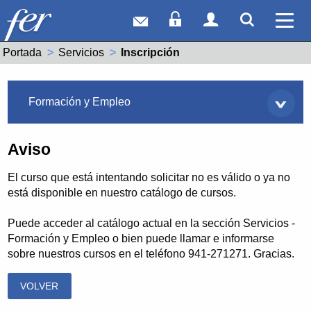
Correo web
Acceso Socios
Acceso Usuar
Mostrar
Ver 
Portada
Servicios
Actual:
Inscripción
Servicios
Formación y Empleo
Aviso
El curso que está intentando solicitar no es válido o ya no
está disponible en nuestro catálogo de cursos.
Puede acceder al catálogo actual en la sección Servicios -
Formación y Empleo o bien puede llamar e informarse
sobre nuestros cursos en el teléfono 941-271271. Gracias.
VOLVER