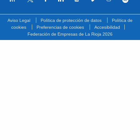
Facebook
Linkedin
Youtube
Vimeo
Instagram
Spotify
Twitter
Aviso Legal
Política de protección de datos
Política de
cookies
Preferencias de cookies
Accesibilidad
Federación de Empresas de La Rioja 2026