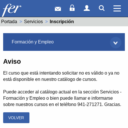
Correo web
Acceso Socios
Acceso Usuar
Mostrar
Ver 
Portada
Servicios
Actual:
Inscripción
Servicios
Formación y Empleo
Aviso
El curso que está intentando solicitar no es válido o ya no
está disponible en nuestro catálogo de cursos.
Puede acceder al catálogo actual en la sección Servicios -
Formación y Empleo o bien puede llamar e informarse
sobre nuestros cursos en el teléfono 941-271271. Gracias.
VOLVER