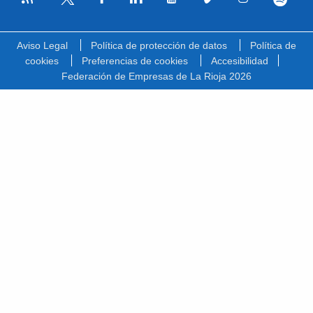
Facebook
Linkedin
Youtube
Vimeo
Instagram
Spotify
Twitter
Aviso Legal
Política de protección de datos
Política de
cookies
Preferencias de cookies
Accesibilidad
Federación de Empresas de La Rioja 2026