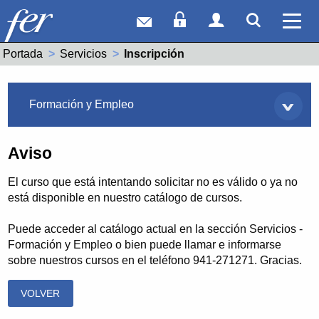
Correo web
Acceso Socios
Acceso Usuar
Mostrar
Ver 
Portada
Servicios
Actual:
Inscripción
Servicios
Formación y Empleo
Aviso
El curso que está intentando solicitar no es válido o ya no
está disponible en nuestro catálogo de cursos.
Puede acceder al catálogo actual en la sección Servicios -
Formación y Empleo o bien puede llamar e informarse
sobre nuestros cursos en el teléfono 941-271271. Gracias.
VOLVER