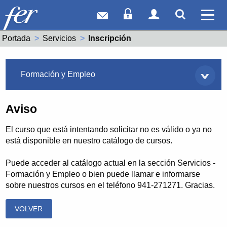
Correo web
Acceso Socios
Acceso Usuar
Mostrar
Ver 
Portada
Servicios
Actual:
Inscripción
Servicios
Formación y Empleo
Aviso
El curso que está intentando solicitar no es válido o ya no
está disponible en nuestro catálogo de cursos.
Puede acceder al catálogo actual en la sección Servicios -
Formación y Empleo o bien puede llamar e informarse
sobre nuestros cursos en el teléfono 941-271271. Gracias.
VOLVER