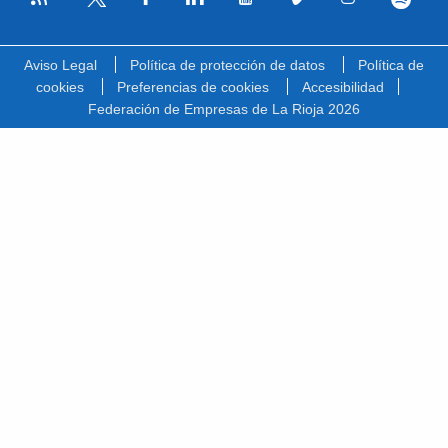
Facebook
Linkedin
Youtube
Vimeo
Instagram
Spotify
Twitter
Aviso Legal
Política de protección de datos
Política de
cookies
Preferencias de cookies
Accesibilidad
Federación de Empresas de La Rioja 2026