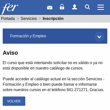
Correo web
Acceso Socios
Acceso Usuar
Mostrar
Ver 
Portada
Servicios
Actual:
Inscripción
Servicios
Formación y Empleo
Aviso
El curso que está intentando solicitar no es válido o ya no
está disponible en nuestro catálogo de cursos.
Puede acceder al catálogo actual en la sección Servicios -
Formación y Empleo o bien puede llamar e informarse
sobre nuestros cursos en el teléfono 941-271271. Gracias.
VOLVER