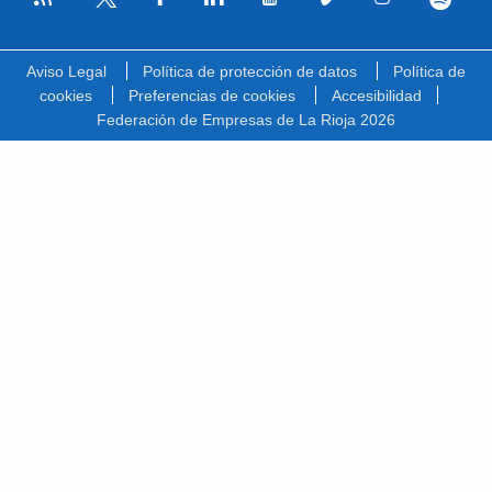
Facebook
Linkedin
Youtube
Vimeo
Instagram
Spotify
Twitter
Aviso Legal
Política de protección de datos
Política de
cookies
Preferencias de cookies
Accesibilidad
Federación de Empresas de La Rioja 2026