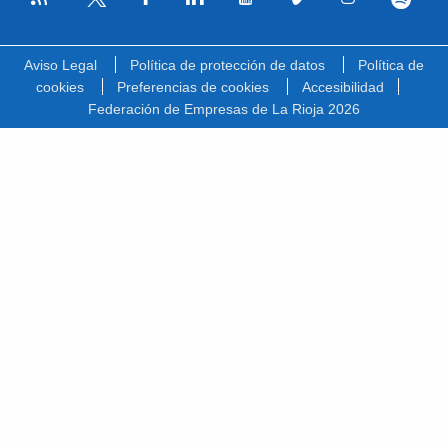
Facebook
Linkedin
Youtube
Vimeo
Instagram
Spotify
Twitter
Aviso Legal
Política de protección de datos
Política de
cookies
Preferencias de cookies
Accesibilidad
Federación de Empresas de La Rioja 2026