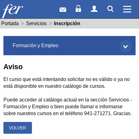
Correo web
Acceso Socios
Acceso Usuar
Mostrar
Ver 
Portada
Servicios
Actual:
Inscripción
Servicios
Formación y Empleo
Aviso
El curso que está intentando solicitar no es válido o ya no
está disponible en nuestro catálogo de cursos.
Puede acceder al catálogo actual en la sección Servicios -
Formación y Empleo o bien puede llamar e informarse
sobre nuestros cursos en el teléfono 941-271271. Gracias.
VOLVER