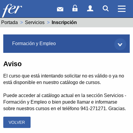
Correo web
Acceso Socios
Acceso Usuar
Mostrar
Ver 
Portada
Servicios
Actual:
Inscripción
Servicios
Formación y Empleo
Aviso
El curso que está intentando solicitar no es válido o ya no
está disponible en nuestro catálogo de cursos.
Puede acceder al catálogo actual en la sección Servicios -
Formación y Empleo o bien puede llamar e informarse
sobre nuestros cursos en el teléfono 941-271271. Gracias.
VOLVER