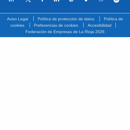
Facebook
Linkedin
Youtube
Vimeo
Instagram
Spotify
Twitter
Aviso Legal
Política de protección de datos
Política de
cookies
Preferencias de cookies
Accesibilidad
Federación de Empresas de La Rioja 2026