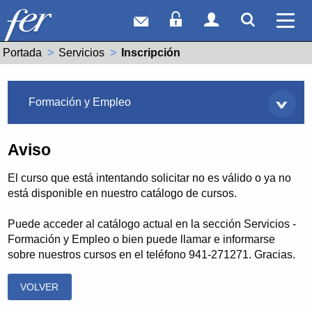
Correo web
Acceso Socios
Acceso Usuar
Mostrar
Ver 
Portada
Servicios
Actual:
Inscripción
Servicios
Formación y Empleo
Aviso
El curso que está intentando solicitar no es válido o ya no
está disponible en nuestro catálogo de cursos.
Puede acceder al catálogo actual en la sección Servicios -
Formación y Empleo o bien puede llamar e informarse
sobre nuestros cursos en el teléfono 941-271271. Gracias.
VOLVER