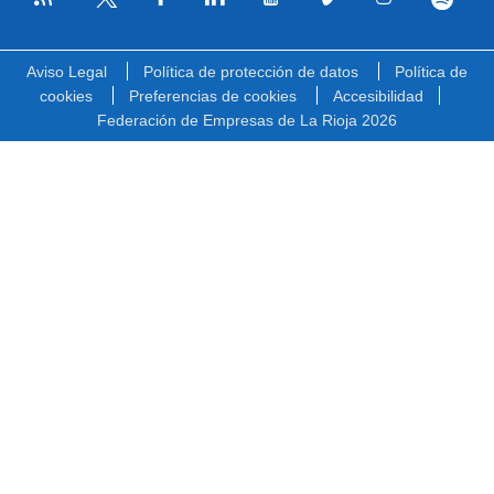
Facebook
Linkedin
Youtube
Vimeo
Instagram
Spotify
Twitter
Aviso Legal
Política de protección de datos
Política de
cookies
Preferencias de cookies
Accesibilidad
Federación de Empresas de La Rioja 2026