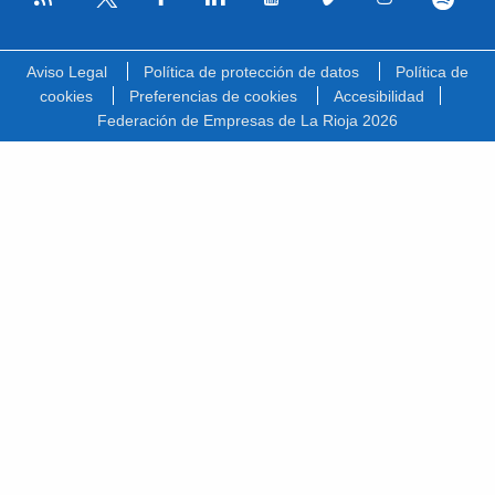
Facebook
Linkedin
Youtube
Vimeo
Instagram
Spotify
Twitter
Aviso Legal
Política de protección de datos
Política de
cookies
Preferencias de cookies
Accesibilidad
Federación de Empresas de La Rioja 2026