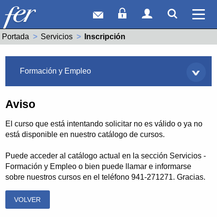
Correo web
Acceso Socios
Acceso Usuar
Mostrar
Ver 
Portada
Servicios
Actual:
Inscripción
Servicios
Formación y Empleo
Aviso
El curso que está intentando solicitar no es válido o ya no
está disponible en nuestro catálogo de cursos.
Puede acceder al catálogo actual en la sección Servicios -
Formación y Empleo o bien puede llamar e informarse
sobre nuestros cursos en el teléfono 941-271271. Gracias.
VOLVER