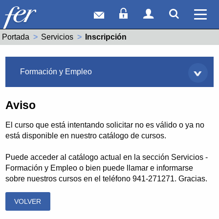
Correo web
Acceso Socios
Acceso Usuar
Mostrar
Ver 
Portada
Servicios
Actual:
Inscripción
Servicios
Formación y Empleo
Aviso
El curso que está intentando solicitar no es válido o ya no
está disponible en nuestro catálogo de cursos.
Puede acceder al catálogo actual en la sección Servicios -
Formación y Empleo o bien puede llamar e informarse
sobre nuestros cursos en el teléfono 941-271271. Gracias.
VOLVER