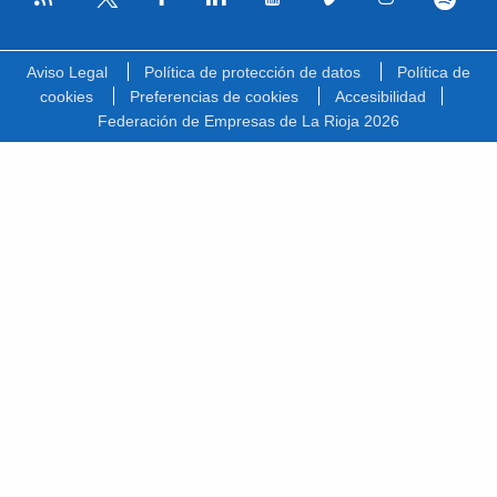
Facebook
Linkedin
Youtube
Vimeo
Instagram
Spotify
Twitter
Aviso Legal
Política de protección de datos
Política de
cookies
Preferencias de cookies
Accesibilidad
Federación de Empresas de La Rioja 2026