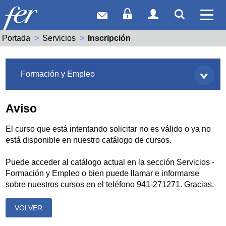
Correo web
Acceso Socios
Acceso Usuar
Mostrar
Ver 
Portada
Servicios
Actual:
Inscripción
Servicios
Formación y Empleo
Aviso
El curso que está intentando solicitar no es válido o ya no
está disponible en nuestro catálogo de cursos.
Puede acceder al catálogo actual en la sección Servicios -
Formación y Empleo o bien puede llamar e informarse
sobre nuestros cursos en el teléfono 941-271271. Gracias.
VOLVER