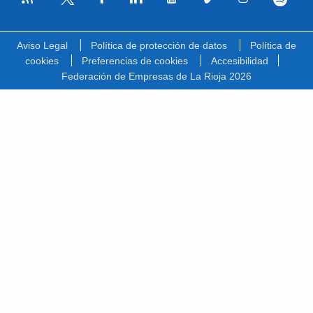
Facebook
Linkedin
Youtube
Vimeo
Instagram
Spotify
Twitter
Aviso Legal
Política de protección de datos
Política de
cookies
Preferencias de cookies
Accesibilidad
Federación de Empresas de La Rioja 2026