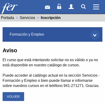
Correo web
Acceso Socios
Acceso Usuar
Mostrar
Ver 
Portada
Servicios
Actual:
Inscripción
Servicios
Formación y Empleo
Aviso
El curso que está intentando solicitar no es válido o ya no
está disponible en nuestro catálogo de cursos.
Puede acceder al catálogo actual en la sección Servicios -
Formación y Empleo o bien puede llamar e informarse
sobre nuestros cursos en el teléfono 941-271271. Gracias.
VOLVER