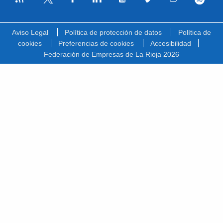
Facebook
Linkedin
Youtube
Vimeo
Instagram
Spotify
Twitter
Aviso Legal
Política de protección de datos
Política de
cookies
Preferencias de cookies
Accesibilidad
Federación de Empresas de La Rioja 2026