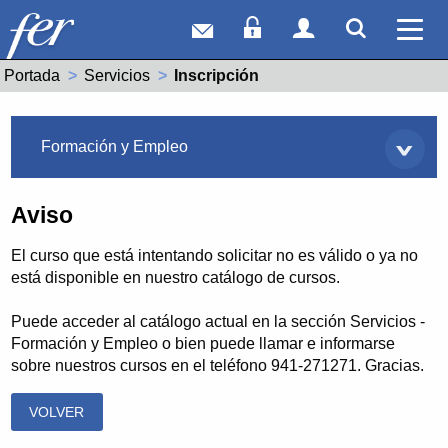
Correo web
Acceso Socios
Acceso Usuar
Mostrar
Ver 
Portada
Servicios
Actual:
Inscripción
Servicios
Formación y Empleo
Aviso
El curso que está intentando solicitar no es válido o ya no
está disponible en nuestro catálogo de cursos.
Puede acceder al catálogo actual en la sección Servicios -
Formación y Empleo o bien puede llamar e informarse
sobre nuestros cursos en el teléfono 941-271271. Gracias.
VOLVER