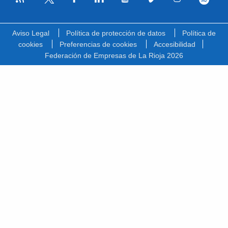
Facebook
Linkedin
Youtube
Vimeo
Instagram
Spotify
Twitter
Aviso Legal
Política de protección de datos
Política de
cookies
Preferencias de cookies
Accesibilidad
Federación de Empresas de La Rioja 2026