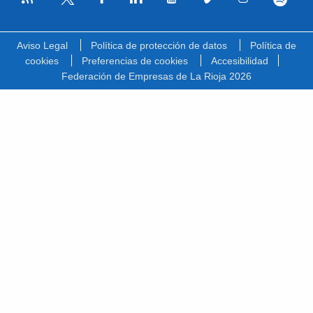
Facebook
Linkedin
Youtube
Vimeo
Instagram
Spotify
Twitter
Aviso Legal
Política de protección de datos
Política de
cookies
Preferencias de cookies
Accesibilidad
Federación de Empresas de La Rioja 2026