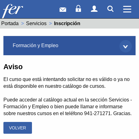
Correo web
Acceso Socios
Acceso Usuar
Mostrar
Ver 
Portada
Servicios
Actual:
Inscripción
Servicios
Formación y Empleo
Aviso
El curso que está intentando solicitar no es válido o ya no
está disponible en nuestro catálogo de cursos.
Puede acceder al catálogo actual en la sección Servicios -
Formación y Empleo o bien puede llamar e informarse
sobre nuestros cursos en el teléfono 941-271271. Gracias.
VOLVER