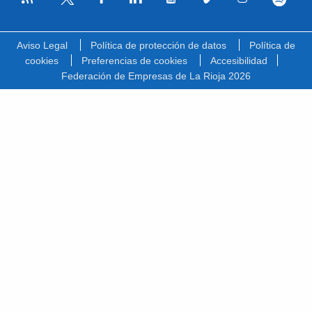
Facebook
Linkedin
Youtube
Vimeo
Instagram
Spotify
Twitter
Aviso Legal
Política de protección de datos
Política de
cookies
Preferencias de cookies
Accesibilidad
Federación de Empresas de La Rioja 2026