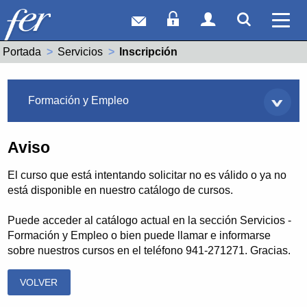
Correo web
Acceso Socios
Acceso Usuar
Mostrar
Ver 
Portada
Servicios
Actual:
Inscripción
Servicios
Formación y Empleo
Aviso
El curso que está intentando solicitar no es válido o ya no
está disponible en nuestro catálogo de cursos.
Puede acceder al catálogo actual en la sección Servicios -
Formación y Empleo o bien puede llamar e informarse
sobre nuestros cursos en el teléfono 941-271271. Gracias.
VOLVER