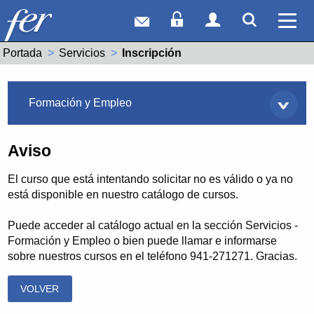
Correo web
Acceso Socios
Acceso Usuar
Mostrar
Ver 
Portada
Servicios
Actual:
Inscripción
Servicios
Formación y Empleo
Aviso
El curso que está intentando solicitar no es válido o ya no
está disponible en nuestro catálogo de cursos.
Puede acceder al catálogo actual en la sección Servicios -
Formación y Empleo o bien puede llamar e informarse
sobre nuestros cursos en el teléfono 941-271271. Gracias.
VOLVER