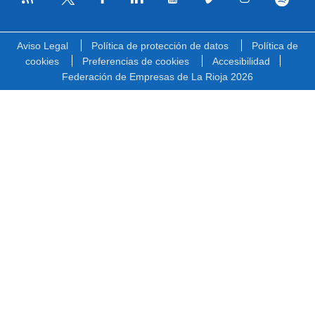
Facebook
Linkedin
Youtube
Vimeo
Instagram
Spotify
Twitter
Aviso Legal
Política de protección de datos
Política de
cookies
Preferencias de cookies
Accesibilidad
Federación de Empresas de La Rioja 2026