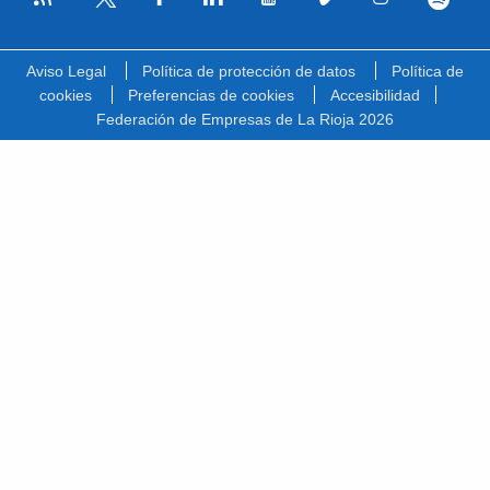
Facebook
Linkedin
Youtube
Vimeo
Instagram
Spotify
Twitter
Aviso Legal
Política de protección de datos
Política de
cookies
Preferencias de cookies
Accesibilidad
Federación de Empresas de La Rioja 2026