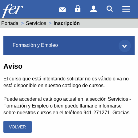
Correo web
Acceso Socios
Acceso Usuar
Mostrar
Ver 
Portada
Servicios
Actual:
Inscripción
Servicios
Formación y Empleo
Aviso
El curso que está intentando solicitar no es válido o ya no
está disponible en nuestro catálogo de cursos.
Puede acceder al catálogo actual en la sección Servicios -
Formación y Empleo o bien puede llamar e informarse
sobre nuestros cursos en el teléfono 941-271271. Gracias.
VOLVER