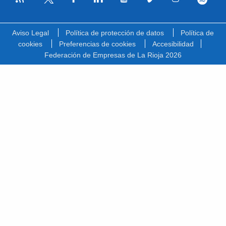
Facebook
Linkedin
Youtube
Vimeo
Instagram
Spotify
Twitter
Aviso Legal
Política de protección de datos
Política de
cookies
Preferencias de cookies
Accesibilidad
Federación de Empresas de La Rioja 2026