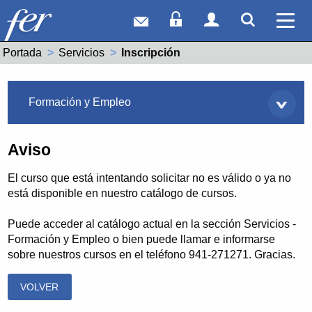
Correo web
Acceso Socios
Acceso Usuar
Mostrar
Ver 
Portada
Servicios
Actual:
Inscripción
Servicios
Formación y Empleo
Aviso
El curso que está intentando solicitar no es válido o ya no
está disponible en nuestro catálogo de cursos.
Puede acceder al catálogo actual en la sección Servicios -
Formación y Empleo o bien puede llamar e informarse
sobre nuestros cursos en el teléfono 941-271271. Gracias.
VOLVER