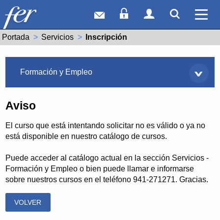
Correo web
Acceso Socios
Acceso Usuar
Mostrar
Ver 
Portada
Servicios
Actual:
Inscripción
Servicios
Formación y Empleo
Aviso
El curso que está intentando solicitar no es válido o ya no
está disponible en nuestro catálogo de cursos.
Puede acceder al catálogo actual en la sección Servicios -
Formación y Empleo o bien puede llamar e informarse
sobre nuestros cursos en el teléfono 941-271271. Gracias.
VOLVER