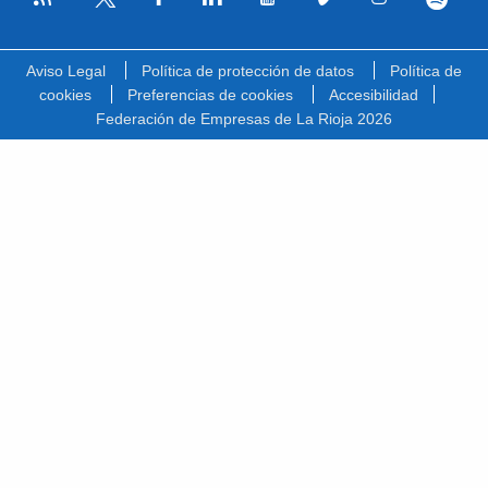
Facebook
Linkedin
Youtube
Vimeo
Instagram
Spotify
Twitter
Aviso Legal
Política de protección de datos
Política de
cookies
Preferencias de cookies
Accesibilidad
Federación de Empresas de La Rioja 2026