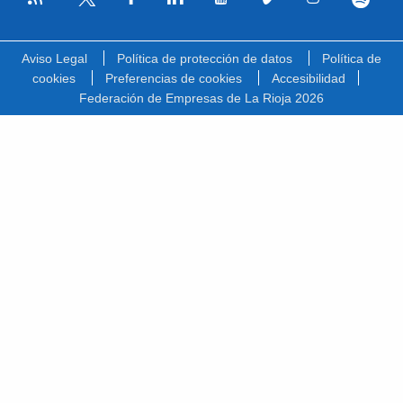
Facebook
Linkedin
Youtube
Vimeo
Instagram
Spotify
Twitter
Aviso Legal
Política de protección de datos
Política de
cookies
Preferencias de cookies
Accesibilidad
Federación de Empresas de La Rioja 2026