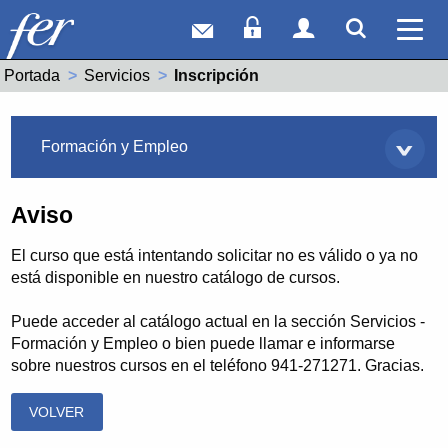
Correo web
Acceso Socios
Acceso Usuar
Mostrar
Ver 
Portada
Servicios
Actual:
Inscripción
Servicios
Formación y Empleo
Aviso
El curso que está intentando solicitar no es válido o ya no
está disponible en nuestro catálogo de cursos.
Puede acceder al catálogo actual en la sección Servicios -
Formación y Empleo o bien puede llamar e informarse
sobre nuestros cursos en el teléfono 941-271271. Gracias.
VOLVER