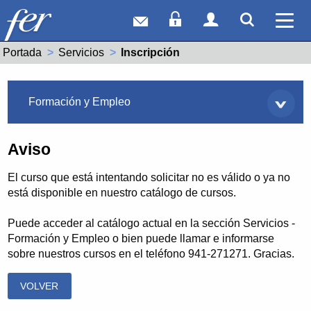
Correo web
Acceso Socios
Acceso Usuar
Mostrar
Ver 
Portada
Servicios
Actual:
Inscripción
Servicios
Formación y Empleo
Aviso
El curso que está intentando solicitar no es válido o ya no
está disponible en nuestro catálogo de cursos.
Puede acceder al catálogo actual en la sección Servicios -
Formación y Empleo o bien puede llamar e informarse
sobre nuestros cursos en el teléfono 941-271271. Gracias.
VOLVER