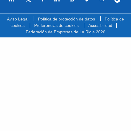
Facebook
Linkedin
Youtube
Vimeo
Instagram
Spotify
Twitter
Aviso Legal
Política de protección de datos
Política de
cookies
Preferencias de cookies
Accesibilidad
Federación de Empresas de La Rioja 2026