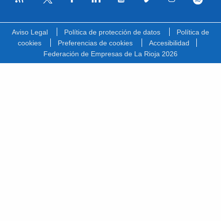
Facebook
Linkedin
Youtube
Vimeo
Instagram
Spotify
Twitter
Aviso Legal
Política de protección de datos
Política de
cookies
Preferencias de cookies
Accesibilidad
Federación de Empresas de La Rioja 2026