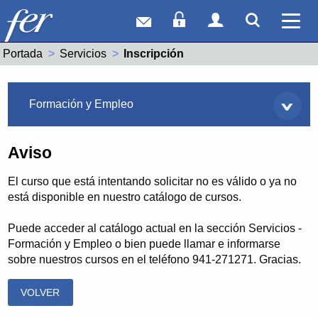
Correo web
Acceso Socios
Acceso Usuar
Mostrar
Ver 
Portada
Servicios
Actual:
Inscripción
Servicios
Formación y Empleo
Aviso
El curso que está intentando solicitar no es válido o ya no
está disponible en nuestro catálogo de cursos.
Puede acceder al catálogo actual en la sección Servicios -
Formación y Empleo o bien puede llamar e informarse
sobre nuestros cursos en el teléfono 941-271271. Gracias.
VOLVER