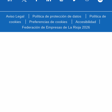
Facebook
Linkedin
Youtube
Vimeo
Instagram
Spotify
Twitter
Aviso Legal
Política de protección de datos
Política de
cookies
Preferencias de cookies
Accesibilidad
Federación de Empresas de La Rioja 2026