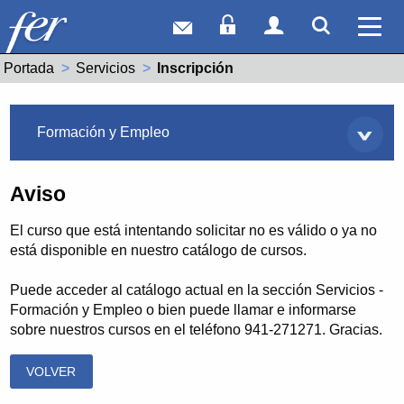
Correo web
Acceso Socios
Acceso Usuar
Mostrar
Ver 
Portada
Servicios
Actual:
Inscripción
Servicios
Formación y Empleo
Aviso
El curso que está intentando solicitar no es válido o ya no
está disponible en nuestro catálogo de cursos.
Puede acceder al catálogo actual en la sección Servicios -
Formación y Empleo o bien puede llamar e informarse
sobre nuestros cursos en el teléfono 941-271271. Gracias.
VOLVER