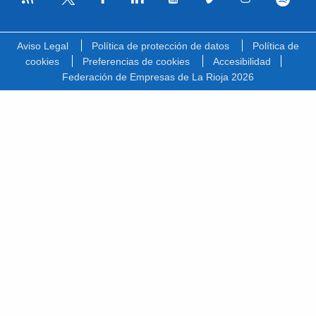
Facebook
Linkedin
Youtube
Vimeo
Instagram
Spotify
Twitter
Aviso Legal
Política de protección de datos
Política de
cookies
Preferencias de cookies
Accesibilidad
Federación de Empresas de La Rioja 2026