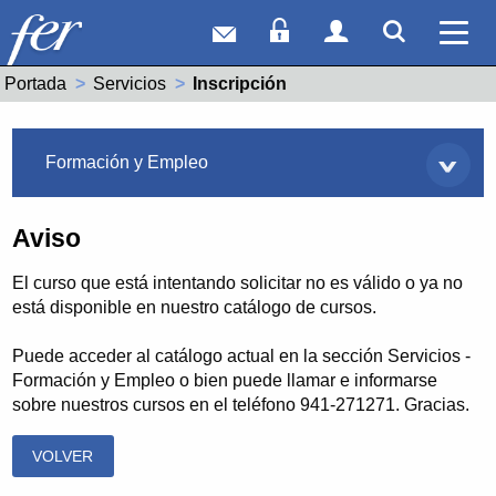
Correo web
Acceso Socios
Acceso Usuar
Mostrar
Ver 
Portada
Servicios
Actual:
Inscripción
Servicios
Formación y Empleo
Aviso
El curso que está intentando solicitar no es válido o ya no
está disponible en nuestro catálogo de cursos.
Puede acceder al catálogo actual en la sección Servicios -
Formación y Empleo o bien puede llamar e informarse
sobre nuestros cursos en el teléfono 941-271271. Gracias.
VOLVER