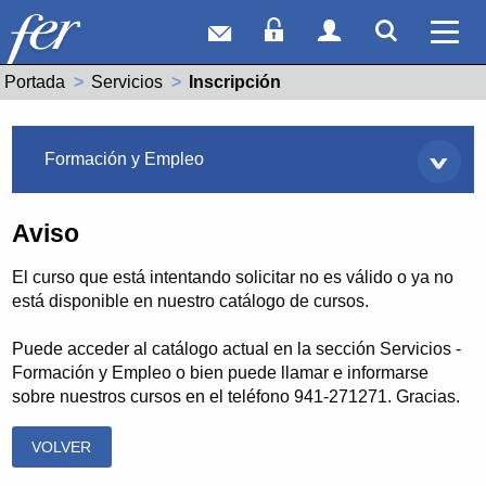
Correo web
Acceso Socios
Acceso Usuar
Mostrar
Ver 
Portada
Servicios
Actual:
Inscripción
Servicios
Formación y Empleo
Aviso
El curso que está intentando solicitar no es válido o ya no
está disponible en nuestro catálogo de cursos.
Puede acceder al catálogo actual en la sección Servicios -
Formación y Empleo o bien puede llamar e informarse
sobre nuestros cursos en el teléfono 941-271271. Gracias.
VOLVER