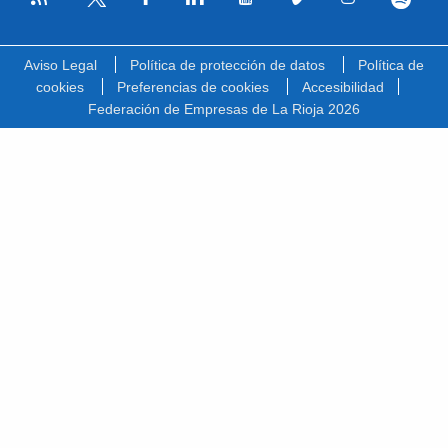
Facebook
Linkedin
Youtube
Vimeo
Instagram
Spotify
Twitter
Aviso Legal
Política de protección de datos
Política de
cookies
Preferencias de cookies
Accesibilidad
Federación de Empresas de La Rioja 2026