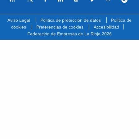
Facebook
Linkedin
Youtube
Vimeo
Instagram
Spotify
Twitter
Aviso Legal
Política de protección de datos
Política de
cookies
Preferencias de cookies
Accesibilidad
Federación de Empresas de La Rioja 2026