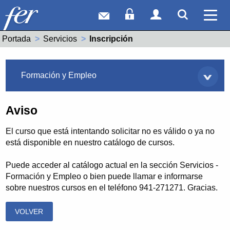
Correo web
Acceso Socios
Acceso Usuar
Mostrar
Ver 
Portada
Servicios
Actual:
Inscripción
Servicios
Formación y Empleo
Aviso
El curso que está intentando solicitar no es válido o ya no
está disponible en nuestro catálogo de cursos.
Puede acceder al catálogo actual en la sección Servicios -
Formación y Empleo o bien puede llamar e informarse
sobre nuestros cursos en el teléfono 941-271271. Gracias.
VOLVER