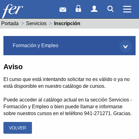
Correo web
Acceso Socios
Acceso Usuar
Mostrar
Ver 
Portada
Servicios
Actual:
Inscripción
Servicios
Formación y Empleo
Aviso
El curso que está intentando solicitar no es válido o ya no
está disponible en nuestro catálogo de cursos.
Puede acceder al catálogo actual en la sección Servicios -
Formación y Empleo o bien puede llamar e informarse
sobre nuestros cursos en el teléfono 941-271271. Gracias.
VOLVER