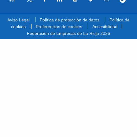
Facebook
Linkedin
Youtube
Vimeo
Instagram
Spotify
Twitter
Aviso Legal
Política de protección de datos
Política de
cookies
Preferencias de cookies
Accesibilidad
Federación de Empresas de La Rioja 2026