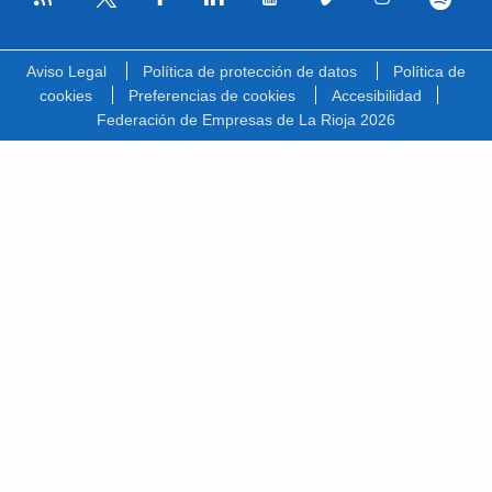
Facebook
Linkedin
Youtube
Vimeo
Instagram
Spotify
Twitter
Aviso Legal
Política de protección de datos
Política de
cookies
Preferencias de cookies
Accesibilidad
Federación de Empresas de La Rioja 2026