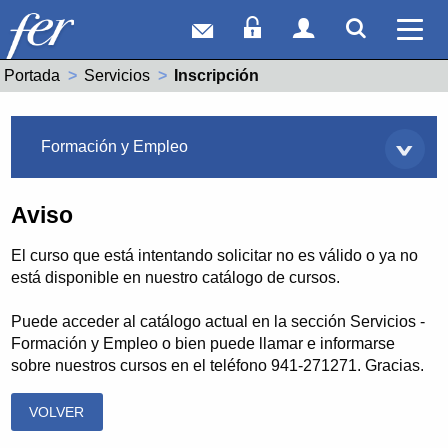
Correo web
Acceso Socios
Acceso Usuar
Mostrar
Ver 
Portada
Servicios
Actual:
Inscripción
Servicios
Formación y Empleo
Aviso
El curso que está intentando solicitar no es válido o ya no
está disponible en nuestro catálogo de cursos.
Puede acceder al catálogo actual en la sección Servicios -
Formación y Empleo o bien puede llamar e informarse
sobre nuestros cursos en el teléfono 941-271271. Gracias.
VOLVER