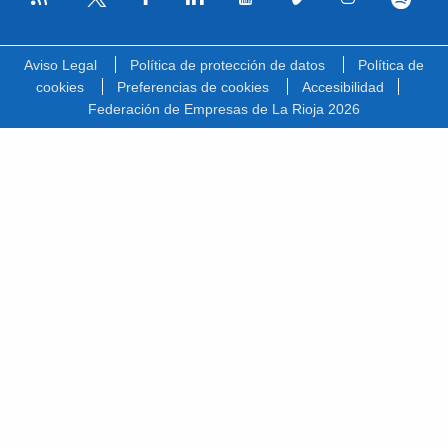
Facebook
Linkedin
Youtube
Vimeo
Instagram
Spotify
Twitter
Aviso Legal
Política de protección de datos
Política de
cookies
Preferencias de cookies
Accesibilidad
Federación de Empresas de La Rioja 2026