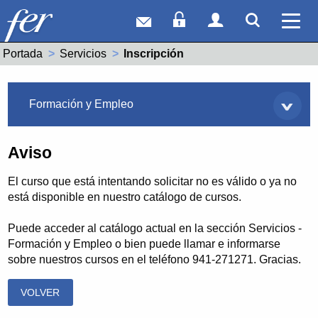
Correo web
Acceso Socios
Acceso Usuar
Mostrar
Ver 
Portada
Servicios
Actual:
Inscripción
Servicios
Formación y Empleo
Aviso
El curso que está intentando solicitar no es válido o ya no
está disponible en nuestro catálogo de cursos.
Puede acceder al catálogo actual en la sección Servicios -
Formación y Empleo o bien puede llamar e informarse
sobre nuestros cursos en el teléfono 941-271271. Gracias.
VOLVER